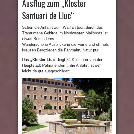
Ausflug zum „Kloster
Santuari de Lluc“
Schon die Anfahrt zum Wallfahrtsort durch das
Tramuntana Gebirge im Nordwesten Mallorcas ist
etwas Besonderes.
Wunderschöne Ausblicke in die Ferne und oftmals
kreuzen Bergziegen die Fahrbahn, Natur pur!
Das
„Kloster Lluc“
liegt 34 Kilometer von der
Hauptstadt Palma entfernt, die Anfahrt ist sehr
leicht da gut ausgeschildert.