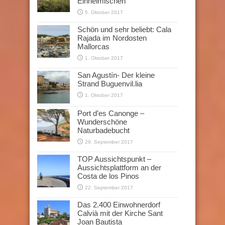
Einheimischen
5. Oktober 2017
Schön und sehr beliebt: Cala
Rajada im Nordosten
Mallorcas
1. Oktober 2017
San Agustín- Der kleine
Strand Buguenvil.lia
1. Oktober 2017
Port d’es Canonge –
Wunderschöne
Naturbadebucht
29. September 2017
TOP Aussichtspunkt –
Aussichtsplattform an der
Costa de los Pinos
22. September 2017
Das 2.400 Einwohnerdorf
Calvià mit der Kirche Sant
Joan Bautista