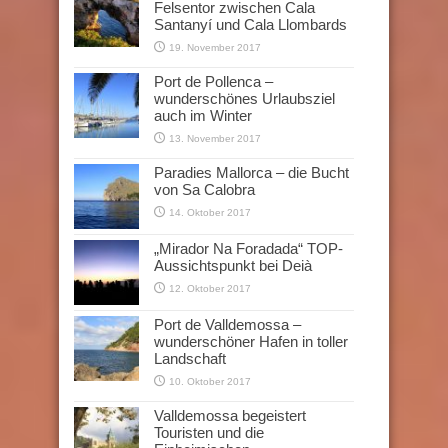
Felsentor zwischen Cala
Santanyí und Cala Llombards
19. November 2017
Port de Pollenca –
wunderschönes Urlaubsziel
auch im Winter
13. November 2017
Paradies Mallorca – die Bucht
von Sa Calobra
14. Oktober 2017
„Mirador Na Foradada“ TOP-
Aussichtspunkt bei Deià
12. Oktober 2017
Port de Valldemossa –
wunderschöner Hafen in toller
Landschaft
10. Oktober 2017
Valldemossa begeistert
Touristen und die