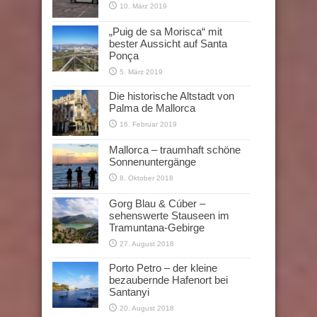
10. März 2019
„Puig de sa Morisca“ mit
bester Aussicht auf Santa
Ponça
5. März 2019
Die historische Altstadt von
Palma de Mallorca
16. Februar 2019
Mallorca – traumhaft schöne
Sonnenuntergänge
8. Oktober 2018
Gorg Blau & Cúber –
sehenswerte Stauseen im
Tramuntana-Gebirge
27. August 2018
Porto Petro – der kleine
bezaubernde Hafenort bei
Santanyi
20. August 2018