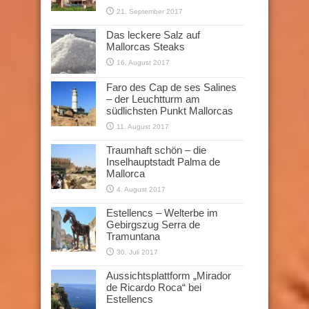
21. September 2017
Das leckere Salz auf
Mallorcas Steaks
16. August 2017
Faro des Cap de ses Salines
– der Leuchtturm am
südlichsten Punkt Mallorcas
11. August 2017
Traumhaft schön – die
Inselhauptstadt Palma de
Mallorca
4. August 2017
Estellencs – Welterbe im
Gebirgszug Serra de
Tramuntana
30. Juli 2017
Aussichtsplattform „Mirador
de Ricardo Roca“ bei
Estellencs