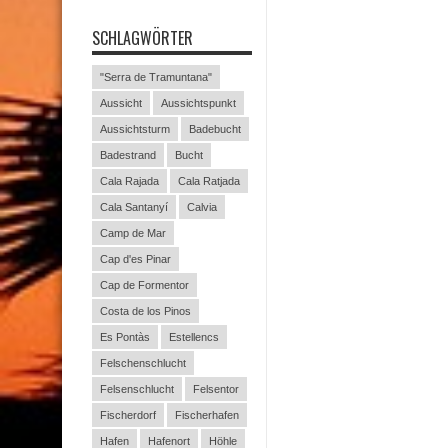
SCHLAGWÖRTER
"Serra de Tramuntana"
Aussicht
Aussichtspunkt
Aussichtsturm
Badebucht
Badestrand
Bucht
Cala Rajada
Cala Ratjada
Cala Santanyí
Calvia
Camp de Mar
Cap d'es Pinar
Cap de Formentor
Costa de los Pinos
Es Pontàs
Estellencs
Felschenschlucht
Felsenschlucht
Felsentor
Fischerdorf
Fischerhafen
Hafen
Hafenort
Höhle