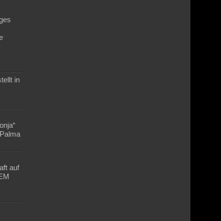
ges
e
n
ellt in
Lonja“
n Palma
ft auf
-EM