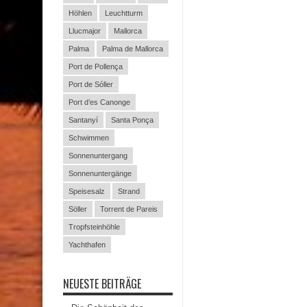
Höhlen
Leuchtturm
Llucmajor
Mallorca
Palma
Palma de Mallorca
Port de Pollença
Port de Sóller
Port d’es Canonge
Santanyí
Santa Ponça
Schwimmen
Sonnenuntergang
Sonnenuntergänge
Speisesalz
Strand
Söller
Torrent de Pareis
Tropfsteinhöhle
Yachthafen
NEUESTE BEITRÄGE