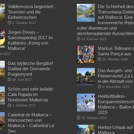
Valldemossa begeistert
Die Schönheit des
Touristen und die
Tramuntana-Gebir
Einheimischen
auf Mallorca: Eine
kurvenreiche Reis
5. Oktober 2017
voller Abenteuer und
Jürgen Drews –
atemberaubender Aussichte
Saisonopening 2017 im
23. Februar 2023
Kultbistro „König von
Mallorca“
Markus Tollmann st
Santa Ponça aus
uni 2017
10. Oktober 2020
Das idyllische Bergdorf
Galilea der Gemeinde
Das Ausgeh- und
Puigpunyent
Flanierviertel „La 
18. Juni 2017
in der Altstadt vo
6. November 2019
Schön und sehr beliebt:
Cala Rajada im
Heißluftballon-
Nordosten Mallorcas
Europameisterscha
1. Oktober 2017
Mallorca – Ballon
2019
Catedral de Mallorca –
20. Oktober 2019
Wahrzeichen von
Mallorca – Cathedral Le
Herbst-Urlaub auf
Seu
Mallorca