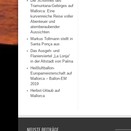
Die Schönheit des
Tramuntana-Gebirges auf
Mallorca: Eine
kurvenreiche Reise voller
Abenteuer und
atemberaubender
Aussichten
Markus Tollmann stellt in
Santa Ponça aus
Das Ausgeh- und
Flanierviertel „La Lonja“
in der Altstadt von Palma
Heißluftballon-
Europameisterschaft auf
Mallorca – Ballon-EM
2019
Herbst-Urlaub auf
Mallorca
NEUSTE BEITRÄGE