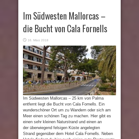
Im Südwesten Mallorcas –
die Bucht von Cala Fornells
16. März 2018
Im Südwesten Mallorcas – 25 km von Palma
entfernt liegt die Bucht von Cala Fornells. Ein
wunderschöner Ort um zu Wandern oder sich am
Meer einen schönen Tag zu machen. Hier gibt es
einen sehr kleinen Naturstrand und einen an
der überwiegend felsigen Küste angelegten
Strand gegenüber dem Hotel Cala Fornells. Neben