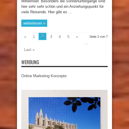
Mittelmeer. Besonders die Sonnenuntergänge sind
hier sehr sehr schön und ein Anziehungspunkt für
viele Reisende. Hier gibt es ...
weiterlesen »
2
«
1
3
4
5
»
Seite 2 von 7
...
Last »
WERBUNG
Online Marketing Konzepte