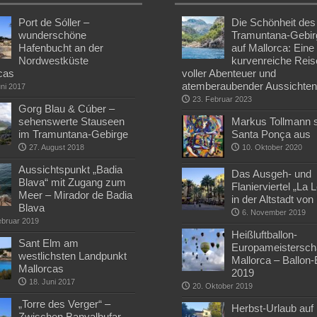
Port de Sóller –
Die Schönheit des
wunderschöne
Tramuntana-Gebir
Hafenbucht an der
auf Mallorca: Eine
Nordwestküste
kurvenreiche Reis
cas
voller Abenteuer und
atemberaubender Aussichte
uni 2017
23. Februar 2023
Gorg Blau & Cúber –
sehenswerte Stauseen
Markus Tollmann st
im Tramuntana-Gebirge
Santa Ponça aus
27. August 2018
10. Oktober 2020
Aussichtspunkt „Badia
Das Ausgeh- und
Blava“ mit Zugang zum
Flanierviertel „La 
Meer – Mirador de Badia
in der Altstadt vo
Blava
6. November 2019
ebruar 2019
Heißluftballon-
Sant Elm am
Europameisterscha
westlichsten Landpunkt
Mallorca – Ballon
Mallorcas
2019
18. Juni 2017
20. Oktober 2019
„Torre des Verger“ –
Herbst-Urlaub auf
Zwischen Banyalbufar