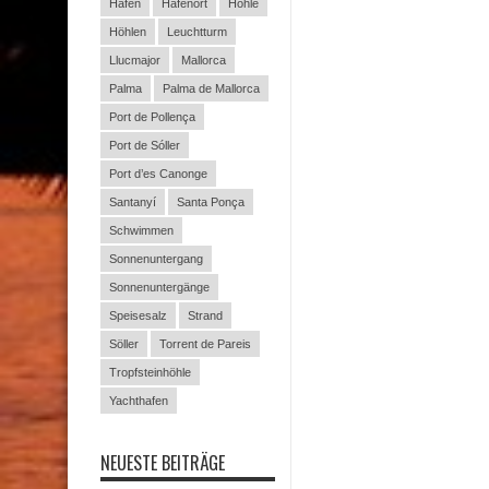
Hafen
Hafenort
Höhle
Höhlen
Leuchtturm
Llucmajor
Mallorca
Palma
Palma de Mallorca
Port de Pollença
Port de Sóller
Port d’es Canonge
Santanyí
Santa Ponça
Schwimmen
Sonnenuntergang
Sonnenuntergänge
Speisesalz
Strand
Söller
Torrent de Pareis
Tropfsteinhöhle
Yachthafen
NEUESTE BEITRÄGE