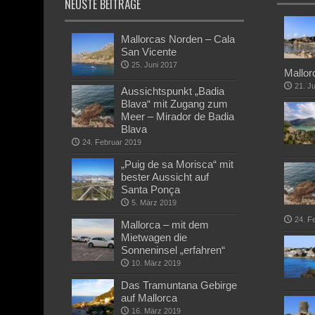
NEUSTE BEITRÄGE
Mallorcas Norden – Cala
San Vicente
25. Juni 2017
Mallor
21. J
Aussichtspunkt „Badia
Blava“ mit Zugang zum
Meer – Mirador de Badia
Blava
24. Februar 2019
„Puig de sa Morisca“ mit
bester Aussicht auf
Santa Ponça
5. März 2019
24. F
Mallorca – mit dem
Mietwagen die
Sonneninsel „erfahren“
10. März 2019
Das Tramuntana Gebirge
auf Mallorca
16. März 2019