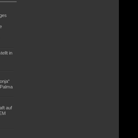
ges
e
n
ellt in
Lonja“
n Palma
ft auf
-EM