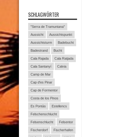
SCHLAGWÖRTER
"Serra de Tramuntana"
Aussicht
Aussichtspunkt
Aussichtsturm
Badebucht
Badestrand
Bucht
Cala Rajada
Cala Ratjada
Cala Santanyí
Calvia
Camp de Mar
Cap d'es Pinar
Cap de Formentor
Costa de los Pinos
Es Pontàs
Estellencs
Felschenschlucht
Felsenschlucht
Felsentor
Fischerdorf
Fischerhafen