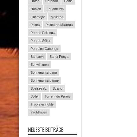
Hafen
Hafenort
Höhle
Höhlen
Leuchtturm
Llucmajor
Mallorca
Palma
Palma de Mallorca
Port de Pollença
Port de Sóller
Port d’es Canonge
Santanyí
Santa Ponça
Schwimmen
Sonnenuntergang
Sonnenuntergänge
Speisesalz
Strand
Söller
Torrent de Pareis
Tropfsteinhöhle
Yachthafen
NEUESTE BEITRÄGE