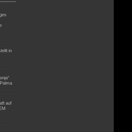
ges
e
n
ellt in
Lonja“
n Palma
ft auf
-EM