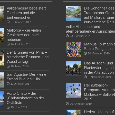
Valldemossa begeistert
Die Schönheit des
Touristen und die
Tramuntana-Gebir
Einheimischen
auf Mallorca: Eine
kurvenreiche Reis
5. Oktober 2017
voller Abenteuer und
Mallorca – die vielen
atemberaubender Aussichte
Gesichter der Insel
23. Februar 2023
nebenan
Markus Tollmann st
14. Oktober 2019
Santa Ponça aus
Der Brunnen von Pina –
10. Oktober 2020
historische Brunnen- und
Waschanlage
Das Ausgeh- und
16. März 2018
Flanierviertel „La 
in der Altstadt vo
San Agustín- Der kleine
6. November 2019
Strand Buguenvil.lia
1. Oktober 2017
Heißluftballon-
Europameisterscha
Porto Cristo – der
Mallorca – Ballon
„Christushafen“ an der
2019
Ostküste
20. Oktober 2019
20. Juni 2017
Herbst-Urlaub auf