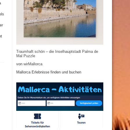
a
els
er
ht
Traumhaft schön – die Inselhauptstadt Palma de
Mal Puzzle
von
wirMallorca
Mallorca Erlebnisse finden und buchen