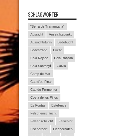
SCHLAGWÖRTER
"Serra de Tramuntana"
Aussicht
Aussichtspunkt
Aussichtsturm
Badebucht
Badestrand
Bucht
Cala Rajada
Cala Ratjada
Cala Santanyí
Calvia
Camp de Mar
Cap d'es Pinar
Cap de Formentor
Costa de los Pinos
Es Pontàs
Estellencs
Felschenschlucht
Felsenschlucht
Felsentor
Fischerdorf
Fischerhafen