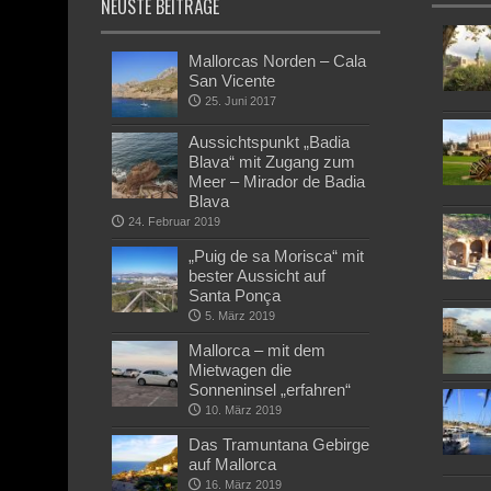
NEUSTE BEITRÄGE
Mallorcas Norden – Cala
San Vicente
25. Juni 2017
Aussichtspunkt „Badia
Blava“ mit Zugang zum
Meer – Mirador de Badia
Blava
24. Februar 2019
„Puig de sa Morisca“ mit
bester Aussicht auf
Santa Ponça
5. März 2019
Mallorca – mit dem
Mietwagen die
Sonneninsel „erfahren“
10. März 2019
Das Tramuntana Gebirge
auf Mallorca
16. März 2019