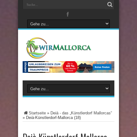
Startseite
»
Deià - das „Künstlerdorf Mallorcas“
»
Deià-Künstlerdorf-Mallorca (18)