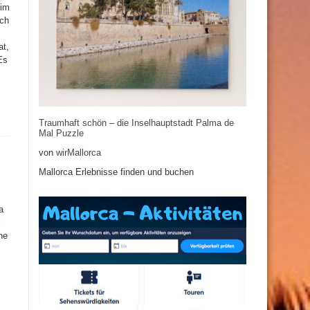
 im
ich
at,
Es
Traumhaft schön – die Inselhauptstadt Palma de
Mal Puzzle
von
wirMallorca
Mallorca Erlebnisse finden und buchen
a
ne