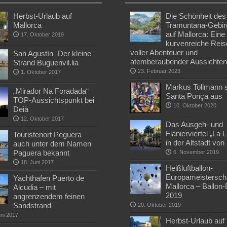
Herbst-Urlaub auf
Die Schönheit des
Mallorca
Tramuntana-Gebir
auf Mallorca: Eine
17. Oktober 2019
kurvenreiche Reis
voller Abenteuer und
San Agustín- Der kleine
atemberaubender Aussichte
Strand Buguenvil.lia
23. Februar 2023
1. Oktober 2017
Markus Tollmann st
„Mirador Na Foradada“
Santa Ponça aus
TOP-Aussichtspunkt bei
10. Oktober 2020
Deià
12. Oktober 2017
Das Ausgeh- und
Flanierviertel „La 
Touristenort Peguera
in der Altstadt vo
auch unter dem Namen
Paguera bekannt
6. November 2019
18. Juni 2017
Heißluftballon-
Europameisterscha
Yachthafen Puerto de
Mallorca – Ballon
Alcudia – mit
2019
angrenzendem feinen
Sandstrand
20. Oktober 2019
uni 2017
Herbst-Urlaub auf