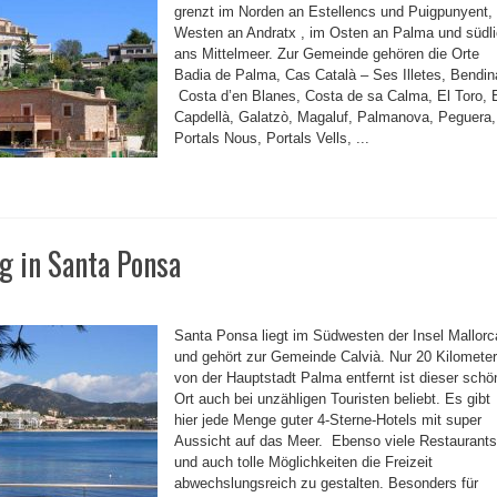
grenzt im Norden an Estellencs und Puigpunyent,
Westen an Andratx , im Osten an Palma und südl
ans Mittelmeer. Zur Gemeinde gehören die Orte
Badia de Palma, Cas Català – Ses Illetes, Bendin
Costa d’en Blanes, Costa de sa Calma, El Toro, 
Capdellà, Galatzò, Magaluf, Palmanova, Peguera,
Portals Nous, Portals Vells, ...
g in Santa Ponsa
Santa Ponsa liegt im Südwesten der Insel Mallorc
und gehört zur Gemeinde Calvià. Nur 20 Kilometer
von der Hauptstadt Palma entfernt ist dieser schö
Ort auch bei unzähligen Touristen beliebt. Es gibt
hier jede Menge guter 4-Sterne-Hotels mit super
Aussicht auf das Meer. Ebenso viele Restaurants
und auch tolle Möglichkeiten die Freizeit
abwechslungsreich zu gestalten. Besonders für