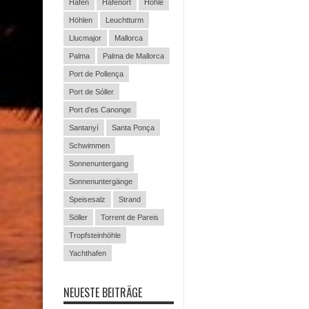
Hafen
Hafenort
Höhle
Höhlen
Leuchtturm
Llucmajor
Mallorca
Palma
Palma de Mallorca
Port de Pollença
Port de Sóller
Port d’es Canonge
Santanyí
Santa Ponça
Schwimmen
Sonnenuntergang
Sonnenuntergänge
Speisesalz
Strand
Söller
Torrent de Pareis
Tropfsteinhöhle
Yachthafen
NEUESTE BEITRÄGE