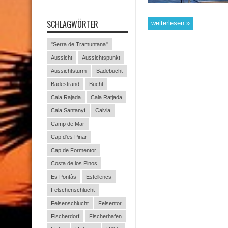
SCHLAGWÖRTER
weiterlesen »
"Serra de Tramuntana"
Aussicht
Aussichtspunkt
Aussichtsturm
Badebucht
Badestrand
Bucht
Cala Rajada
Cala Ratjada
Cala Santanyí
Calvia
Camp de Mar
Cap d'es Pinar
Cap de Formentor
Costa de los Pinos
Es Pontàs
Estellencs
Felschenschlucht
Felsenschlucht
Felsentor
Fischerdorf
Fischerhafen