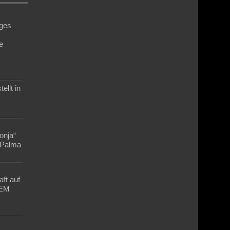
ges
e
n
ellt in
Lonja“
n Palma
ft auf
-EM