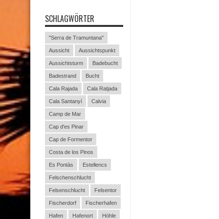
SCHLAGWÖRTER
"Serra de Tramuntana"
Aussicht
Aussichtspunkt
Aussichtsturm
Badebucht
Badestrand
Bucht
Cala Rajada
Cala Ratjada
Cala Santanyí
Calvia
Camp de Mar
Cap d'es Pinar
Cap de Formentor
Costa de los Pinos
Es Pontàs
Estellencs
Felschenschlucht
Felsenschlucht
Felsentor
Fischerdorf
Fischerhafen
Hafen
Hafenort
Höhle