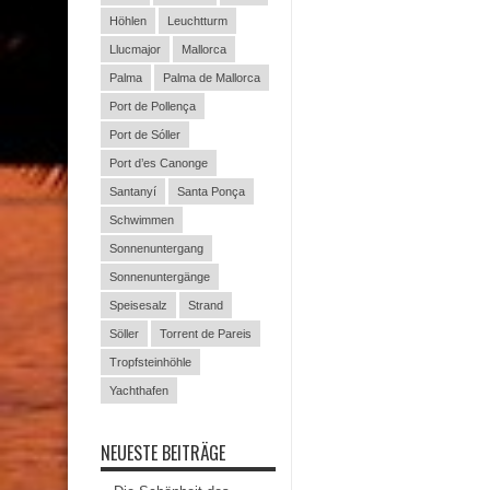
Höhlen
Leuchtturm
Llucmajor
Mallorca
Palma
Palma de Mallorca
Port de Pollença
Port de Sóller
Port d’es Canonge
Santanyí
Santa Ponça
Schwimmen
Sonnenuntergang
Sonnenuntergänge
Speisesalz
Strand
Söller
Torrent de Pareis
Tropfsteinhöhle
Yachthafen
NEUESTE BEITRÄGE