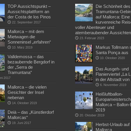
TOP Aussichtspunkt –
Die Schönheit des
Aussichtsplattform an
Tramuntana-Gebir
der Costa de los Pinos
auf Mallorca: Eine
kurvenreiche Reis
22. September 2017
voller Abenteuer und
Mallorca – mit dem
atemberaubender Aussichte
Mietwagen die
23. Februar 2023
Sonneninsel „erfahren“
Markus Tollmann st
10. März 2019
Santa Ponça aus
Valldemossa – das
10. Oktober 2020
bezaubernde Bergdorf in
der „Serra de
Das Ausgeh- und
Tramuntana“
Flanierviertel „La 
uni 2017
in der Altstadt vo
6. November 2019
Mallorca – die vielen
Gesichter der Insel
Heißluftballon-
nebenan
Europameisterscha
14. Oktober 2019
Mallorca – Ballon
2019
Deià – das „Künstlerdorf
20. Oktober 2019
Mallorcas“
19. Juni 2017
Herbst-Urlaub auf
Mallorca