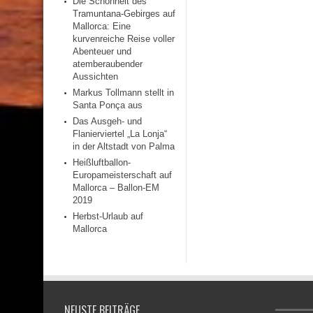
Die Schönheit des
Tramuntana-Gebirges auf
Mallorca: Eine
kurvenreiche Reise voller
Abenteuer und
atemberaubender
Aussichten
Markus Tollmann stellt in
Santa Ponça aus
Das Ausgeh- und
Flanierviertel „La Lonja“
in der Altstadt von Palma
Heißluftballon-
Europameisterschaft auf
Mallorca – Ballon-EM
2019
Herbst-Urlaub auf
Mallorca
NEUSTE BEITRÄGE