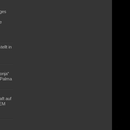
ges
e
n
ellt in
Lonja“
n Palma
ft auf
-EM