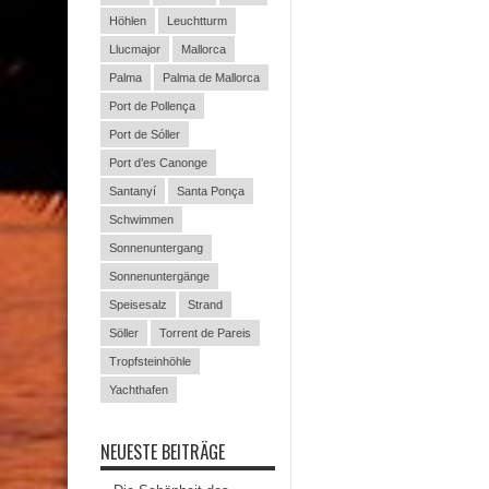
Höhlen
Leuchtturm
Llucmajor
Mallorca
Palma
Palma de Mallorca
Port de Pollença
Port de Sóller
Port d’es Canonge
Santanyí
Santa Ponça
Schwimmen
Sonnenuntergang
Sonnenuntergänge
Speisesalz
Strand
Söller
Torrent de Pareis
Tropfsteinhöhle
Yachthafen
NEUESTE BEITRÄGE