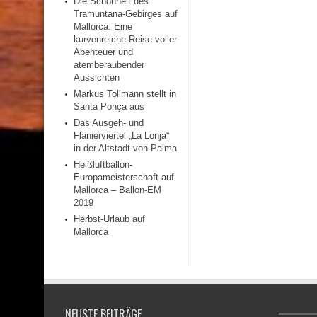
Die Schönheit des
Tramuntana-Gebirges auf
Mallorca: Eine
kurvenreiche Reise voller
Abenteuer und
atemberaubender
Aussichten
Markus Tollmann stellt in
Santa Ponça aus
Das Ausgeh- und
Flanierviertel „La Lonja“
in der Altstadt von Palma
Heißluftballon-
Europameisterschaft auf
Mallorca – Ballon-EM
2019
Herbst-Urlaub auf
Mallorca
NEUSTE BEITRÄGE