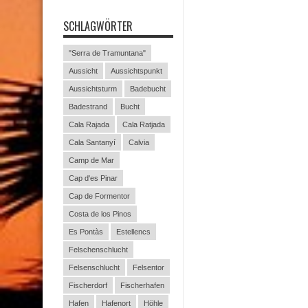
SCHLAGWÖRTER
"Serra de Tramuntana"
Aussicht
Aussichtspunkt
Aussichtsturm
Badebucht
Badestrand
Bucht
Cala Rajada
Cala Ratjada
Cala Santanyí
Calvia
Camp de Mar
Cap d'es Pinar
Cap de Formentor
Costa de los Pinos
Es Pontàs
Estellencs
Felschenschlucht
Felsenschlucht
Felsentor
Fischerdorf
Fischerhafen
Hafen
Hafenort
Höhle