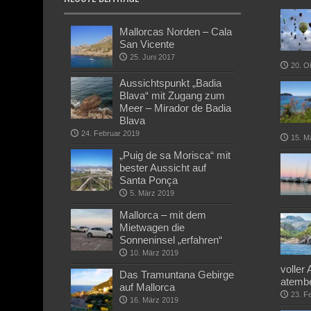
Mallorcas Norden – Cala
San Vicente
25. Juni 2017
20. O
Aussichtspunkt „Badia
Blava“ mit Zugang zum
Meer – Mirador de Badia
Blava
24. Februar 2019
15. M
„Puig de sa Morisca“ mit
bester Aussicht auf
Santa Ponça
5. März 2019
Mallorca – mit dem
Mietwagen die
Sonneninsel „erfahren“
10. März 2019
voller
Das Tramuntana Gebirge
atembe
auf Mallorca
23. F
16. März 2019