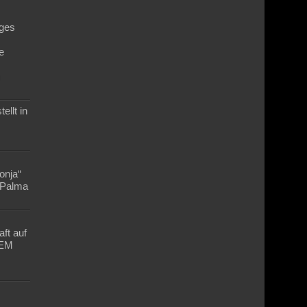
ges
e
n
ellt in
Lonja“
n Palma
ft auf
-EM