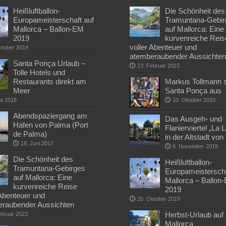
Heißluftballon-
Die Schönheit des
Europameisterschaft auf
Tramuntana-Gebir
Mallorca – Ballon-EM
auf Mallorca: Eine
2019
kurvenreiche Reis
voller Abenteuer und
ktober 2019
atemberaubender Aussichte
Santa Ponça Urlaub –
23. Februar 2023
Tolle Hotels und
Restaurants direkt am
Markus Tollmann st
Meer
Santa Ponça aus
ai 2018
10. Oktober 2020
Abendspaziergang am
Das Ausgeh- und
Hafen von Palma (Port
Flanierviertel „La 
de Palma)
in der Altstadt vo
18. Juni 2017
6. November 2019
Die Schönheit des
Heißluftballon-
Tramuntana-Gebirges
Europameisterscha
auf Mallorca: Eine
Mallorca – Ballon
kurvenreiche Reise
2019
 Abenteuer und
20. Oktober 2019
raubender Aussichten
Herbst-Urlaub auf
ebruar 2023
Mallorca