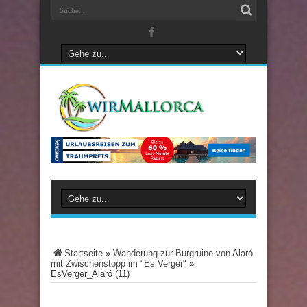
Startseite
»
Wanderung zur Burgruine von Alaró
mit Zwischenstopp im "Es Verger"
»
EsVerger_Alaró (11)