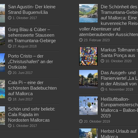
San Agustín- Der kleine
Die Schönheit des
Strand Buguenvil.lia
Tramuntana-Gebir
auf Mallorca: Eine
1. Oktober 2017
kurvenreiche Reis
voller Abenteuer und
Gorg Blau & Cúber –
atemberaubender Aussichte
sehenswerte Stauseen
im Tramuntana-Gebirge
23. Februar 2023
27. August 2018
Markus Tollmann st
Santa Ponça aus
Porto Cristo – der
„Christushafen“ an der
10. Oktober 2020
Ostküste
Das Ausgeh- und
20. Juni 2017
Flanierviertel „La 
Cala Pi – eine der
in der Altstadt vo
schönsten Badebuchten
6. November 2019
auf Mallorca
Heißluftballon-
18. Juni 2017
Europameisterscha
Schön und sehr beliebt:
Mallorca – Ballon
Cala Rajada im
2019
Nordosten Mallorcas
20. Oktober 2019
1. Oktober 2017
Herbst-Urlaub auf
Mallorca