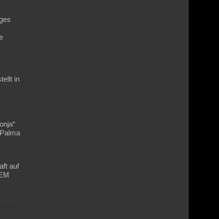
ges
e
n
ellt in
Lonja“
n Palma
ft auf
-EM