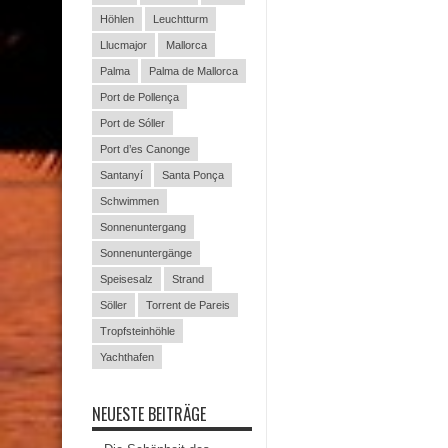
Höhlen
Leuchtturm
Llucmajor
Mallorca
Palma
Palma de Mallorca
Port de Pollença
Port de Sóller
Port d’es Canonge
Santanyí
Santa Ponça
Schwimmen
Sonnenuntergang
Sonnenuntergänge
Speisesalz
Strand
Söller
Torrent de Pareis
Tropfsteinhöhle
Yachthafen
NEUESTE BEITRÄGE