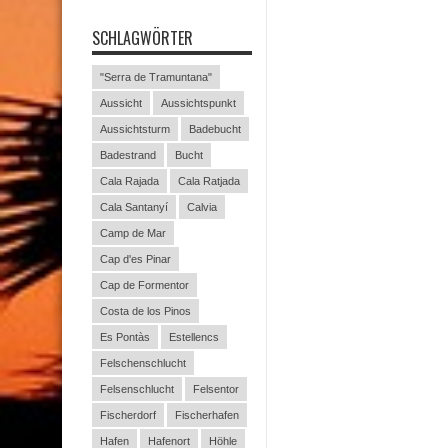
SCHLAGWÖRTER
"Serra de Tramuntana"
Aussicht
Aussichtspunkt
Aussichtsturm
Badebucht
Badestrand
Bucht
Cala Rajada
Cala Ratjada
Cala Santanyí
Calvia
Camp de Mar
Cap d'es Pinar
Cap de Formentor
Costa de los Pinos
Es Pontàs
Estellencs
Felschenschlucht
Felsenschlucht
Felsentor
Fischerdorf
Fischerhafen
Hafen
Hafenort
Höhle