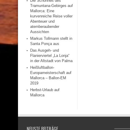
Die Schönheit des
Tramuntana-Gebirges auf
Mallorca: Eine
kurvenreiche Reise voller
Abenteuer und
atemberaubender
Aussichten
Markus Tollmann stellt in
Santa Ponça aus
Das Ausgeh- und
Flanierviertel „La Lonja“
in der Altstadt von Palma
Heißluftballon-
Europameisterschaft auf
Mallorca – Ballon-EM
2019
Herbst-Urlaub auf
Mallorca
NEUSTE BEITRÄGE