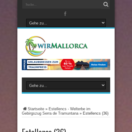
Startseite
»
Estellencs - Welterbe im
Gebirgszug Serra de Tramuntana
»
Estellencs (36)