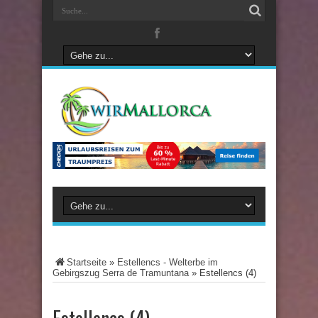
Startseite
»
Estellencs - Welterbe im
Gebirgszug Serra de Tramuntana
»
Estellencs (4)