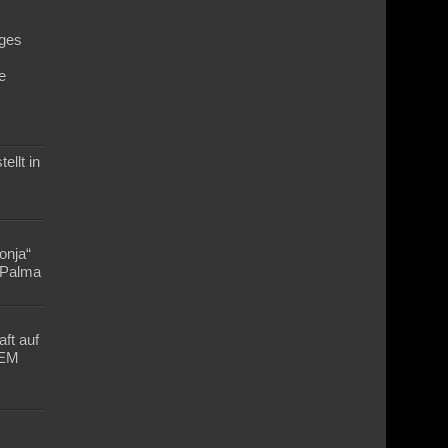
ges
e
n
ellt in
Lonja“
n Palma
ft auf
-EM