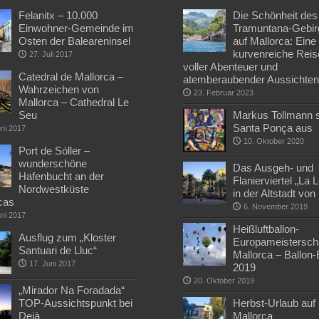
Felanitx – 10.000
Die Schönheit des
Einwohner-Gemeinde im
Tramuntana-Gebir
Osten der Baleareninsel
auf Mallorca: Eine
kurvenreiche Reis
27. Juli 2017
voller Abenteuer und
Catedral de Mallorca –
atemberaubender Aussichte
Wahrzeichen von
23. Februar 2023
Mallorca – Cathedral Le
Seu
Markus Tollmann st
Santa Ponça aus
uni 2017
10. Oktober 2020
Port de Sóller –
wunderschöne
Das Ausgeh- und
Hafenbucht an der
Flanierviertel „La 
Nordwestküste
in der Altstadt vo
cas
6. November 2019
uni 2017
Heißluftballon-
Ausflug zum „Kloster
Europameisterscha
Santuari de Lluc“
Mallorca – Ballon
17. Juni 2017
2019
20. Oktober 2019
„Mirador Na Foradada“
TOP-Aussichtspunkt bei
Herbst-Urlaub auf
Deià
Mallorca