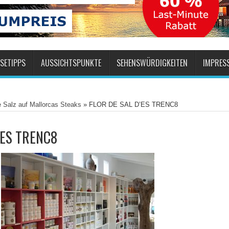
SETIPPS
AUSSICHTSPUNKTE
SEHENSWÜRDIGKEITEN
IMPRES
e Salz auf Mallorcas Steaks
»
FLOR DE SAL D’ES TRENC8
’ES TRENC8