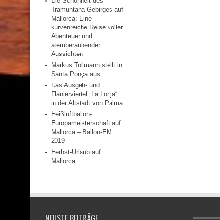
Die Schönheit des
Tramuntana-Gebirges auf
Mallorca: Eine
kurvenreiche Reise voller
Abenteuer und
atemberaubender
Aussichten
Markus Tollmann stellt in
Santa Ponça aus
Das Ausgeh- und
Flanierviertel „La Lonja“
in der Altstadt von Palma
Heißluftballon-
Europameisterschaft auf
Mallorca – Ballon-EM
2019
Herbst-Urlaub auf
Mallorca
NEUSTE BEITRÄGE