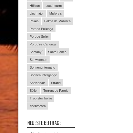
Höhlen
Leuchtturm
Llucmajor
Mallorca
Palma
Palma de Mallorca
Port de Pollença
Port de Sóller
Port d’es Canonge
Santanyí
Santa Ponça
Schwimmen
Sonnenuntergang
Sonnenuntergänge
Speisesalz
Strand
Söller
Torrent de Pareis
Tropfsteinhöhle
Yachthafen
NEUESTE BEITRÄGE