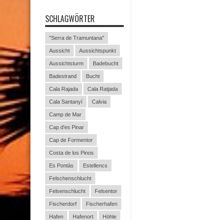
SCHLAGWÖRTER
"Serra de Tramuntana"
Aussicht
Aussichtspunkt
Aussichtsturm
Badebucht
Badestrand
Bucht
Cala Rajada
Cala Ratjada
Cala Santanyí
Calvia
Camp de Mar
Cap d'es Pinar
Cap de Formentor
Costa de los Pinos
Es Pontàs
Estellencs
Felschenschlucht
Felsenschlucht
Felsentor
Fischerdorf
Fischerhafen
Hafen
Hafenort
Höhle