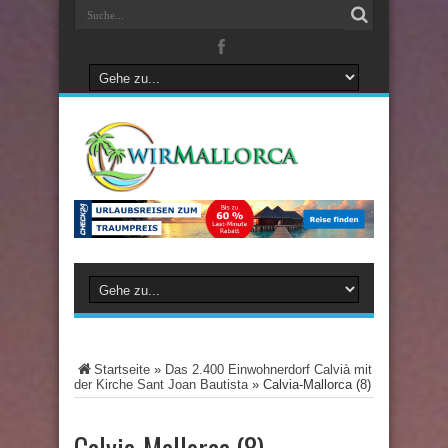
Startseite
»
Das 2.400 Einwohnerdorf Calvià mit
der Kirche Sant Joan Bautista
»
Calvia-Mallorca (8)