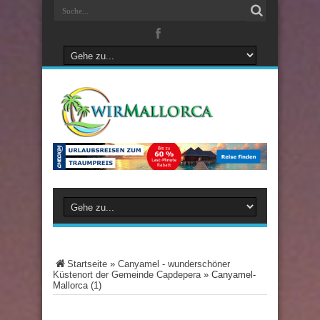
Startseite
»
Canyamel - wunderschöner
Küstenort der Gemeinde Capdepera
»
Canyamel-
Mallorca (1)