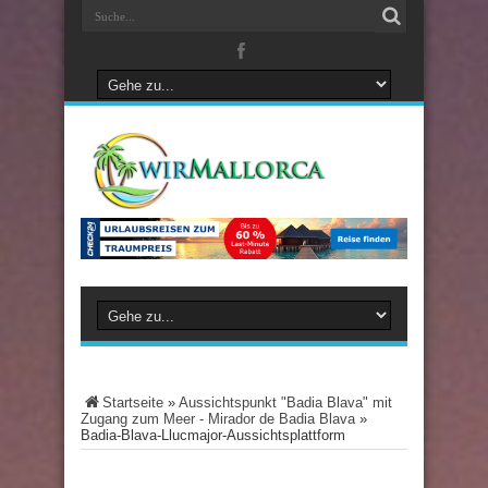
Startseite
»
Aussichtspunkt "Badia Blava" mit
Zugang zum Meer - Mirador de Badia Blava
»
Badia-Blava-Llucmajor-Aussichtsplattform