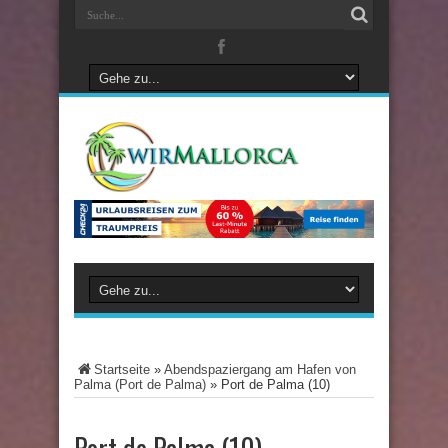
Startseite
»
Abendspaziergang am Hafen von
Palma (Port de Palma)
»
Port de Palma (10)