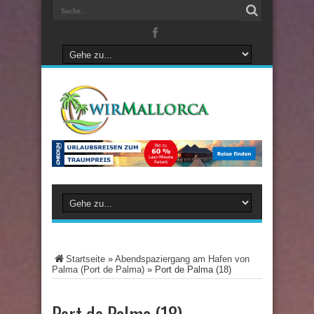
Startseite
»
Abendspaziergang am Hafen von
Palma (Port de Palma)
»
Port de Palma (18)