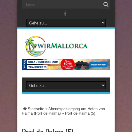
Startseite
»
Abendspaziergang am Hafen von
Palma (Port de Palma)
»
Port de Palma (5)