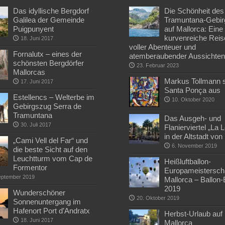
Das idyllische Bergdorf
Die Schönheit des
Galilea der Gemeinde
Tramuntana-Gebir
Puigpunyent
auf Mallorca: Eine
kurvenreiche Reis
18. Juni 2017
voller Abenteuer und
Fornalutx – eines der
atemberaubender Aussichte
schönsten Bergdörfer
23. Februar 2023
Mallorcas
Markus Tollmann st
17. Juni 2017
Santa Ponça aus
Estellencs – Welterbe im
10. Oktober 2020
Gebirgszug Serra de
Tramuntana
Das Ausgeh- und
30. Juli 2017
Flanierviertel „La 
in der Altstadt vo
„Cami Vell del Far“ und
6. November 2019
die beste Sicht auf den
Leuchtturm vom Cap de
Heißluftballon-
Formentor
Europameisterscha
eptember 2019
Mallorca – Ballon
2019
Wunderschöner
20. Oktober 2019
Sonnenuntergang im
Hafenort Port d’Andratx
Herbst-Urlaub auf
18. Juni 2017
Mallorca