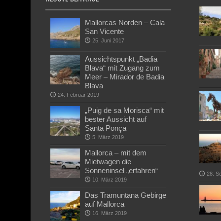
Mallorcas Norden – Cala
San Vicente
25. Juni 2017
Aussichtspunkt „Badia
Blava“ mit Zugang zum
Meer – Mirador de Badia
Blava
24. Februar 2019
„Puig de sa Morisca“ mit
bester Aussicht auf
Santa Ponça
5. März 2019
Mallorca – mit dem
Mietwagen die
Sonneninsel „erfahren“
28. S
10. März 2019
Das Tramuntana Gebirge
auf Mallorca
16. März 2019