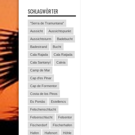
SCHLAGWÖRTER
"Serra de Tramuntana"
Aussicht
Aussichtspunkt
Aussichtsturm
Badebucht
Badestrand
Bucht
Cala Rajada
Cala Ratjada
Cala Santanyí
Calvia
Camp de Mar
Cap d'es Pinar
Cap de Formentor
Costa de los Pinos
Es Pontàs
Estellencs
Felschenschlucht
Felsenschlucht
Felsentor
Fischerdorf
Fischerhafen
Hafen
Hafenort
Höhle