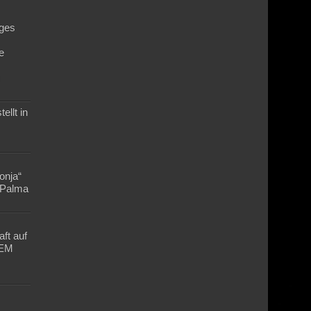
ges
e
n
ellt in
Lonja“
n Palma
ft auf
-EM