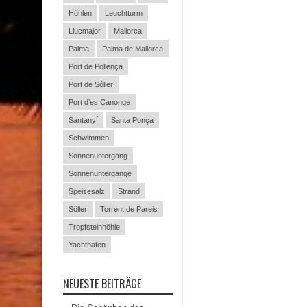
Höhlen
Leuchtturm
Llucmajor
Mallorca
Palma
Palma de Mallorca
Port de Pollença
Port de Sóller
Port d’es Canonge
Santanyí
Santa Ponça
Schwimmen
Sonnenuntergang
Sonnenuntergänge
Speisesalz
Strand
Söller
Torrent de Pareis
Tropfsteinhöhle
Yachthafen
NEUESTE BEITRÄGE