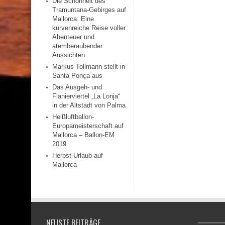
Die Schönheit des
Tramuntana-Gebirges auf
Mallorca: Eine
kurvenreiche Reise voller
Abenteuer und
atemberaubender
Aussichten
Markus Tollmann stellt in
Santa Ponça aus
Das Ausgeh- und
Flanierviertel „La Lonja“
in der Altstadt von Palma
Heißluftballon-
Europameisterschaft auf
Mallorca – Ballon-EM
2019
Herbst-Urlaub auf
Mallorca
NEUSTE BEITRÄGE