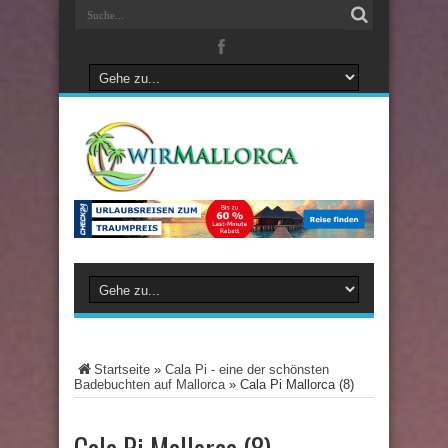
Startseite
»
Cala Pi - eine der schönsten
Badebuchten auf Mallorca
»
Cala Pi Mallorca (8)