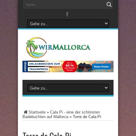
Startseite
»
Cala Pi - eine der schönsten
Badebuchten auf Mallorca
»
Torre de Cala-Pi