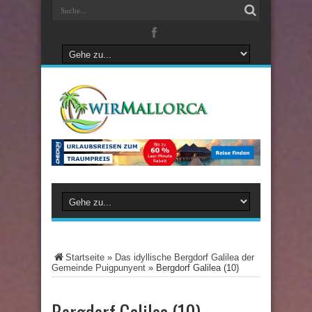
Startseite
»
Das idyllische Bergdorf Galilea der
Gemeinde Puigpunyent
»
Bergdorf Galilea (10)