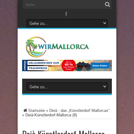
Startseite
»
Deià - das „Künstlerdorf Mallorcas“
»
Deià-Künstlerdorf-Mallorca (8)