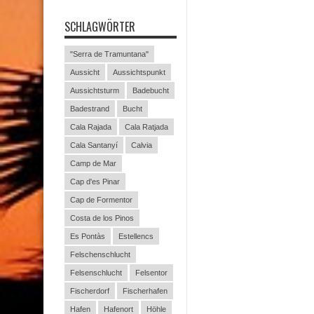
SCHLAGWÖRTER
"Serra de Tramuntana"
Aussicht
Aussichtspunkt
Aussichtsturm
Badebucht
Badestrand
Bucht
Cala Rajada
Cala Ratjada
Cala Santanyí
Calvia
Camp de Mar
Cap d'es Pinar
Cap de Formentor
Costa de los Pinos
Es Pontàs
Estellencs
Felschenschlucht
Felsenschlucht
Felsentor
Fischerdorf
Fischerhafen
Hafen
Hafenort
Höhle