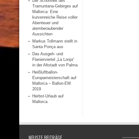
Die Schönheit des
Tramuntana-Gebirges auf
Mallorca: Eine
kurvenreiche Reise voller
Abenteuer und
atemberaubender
Aussichten
Markus Tollmann stellt in
Santa Ponça aus
Das Ausgeh- und
Flanierviertel „La Lonja“
in der Altstadt von Palma
Heißluftballon-
Europameisterschaft auf
Mallorca – Ballon-EM
2019
Herbst-Urlaub auf
Mallorca
NEUSTE BEITRÄGE