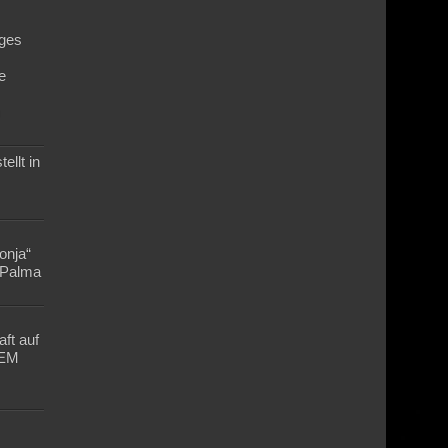
ges
e
n
ellt in
Lonja“
n Palma
ft auf
-EM