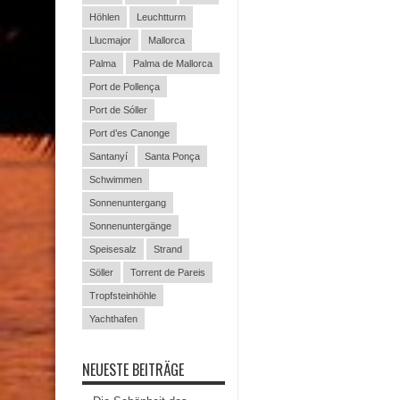
Höhlen
Leuchtturm
Llucmajor
Mallorca
Palma
Palma de Mallorca
Port de Pollença
Port de Sóller
Port d’es Canonge
Santanyí
Santa Ponça
Schwimmen
Sonnenuntergang
Sonnenuntergänge
Speisesalz
Strand
Söller
Torrent de Pareis
Tropfsteinhöhle
Yachthafen
NEUESTE BEITRÄGE