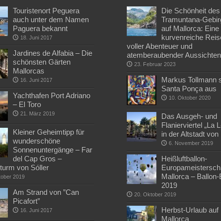
Touristenort Peguera
Die Schönheit des
auch unter dem Namen
Tramuntana-Gebir
Paguera bekannt
auf Mallorca: Eine
kurvenreiche Reis
18. Juni 2017
voller Abenteuer und
Jardines de Alfabia – Die
atemberaubender Aussichte
schönsten Gärten
23. Februar 2023
Mallorcas
Markus Tollmann st
16. Juni 2017
Santa Ponça aus
Yachthafen Port Adriano
10. Oktober 2020
– El Toro
21. März 2019
Das Ausgeh- und
Flanierviertel „La 
Kleiner Geheimtipp für
in der Altstadt vo
wunderschöne
6. November 2019
Sonnenuntergänge – Far
del Cap Gros –
Heißluftballon-
turm von Sóller
Europameisterscha
Mallorca – Ballon
tober 2019
2019
Am Strand von ”Can
20. Oktober 2019
Picafort”
Herbst-Urlaub auf
16. Juni 2017
Mallorca