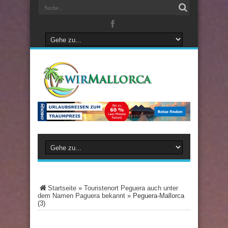
Startseite
»
Touristenort Peguera auch unter
dem Namen Paguera bekannt
»
Peguera-Mallorca
(3)