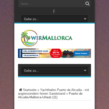
Startseite
»
Yachthafen Puerto de Alcudia - mit
angrenzendem feinen Sandstrand
»
Puerto de
Alcudia-Mallorca-Urlaub (11)