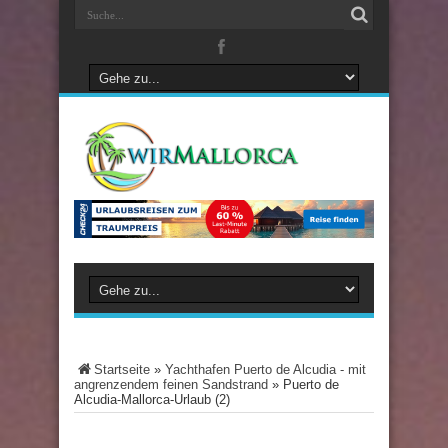
Startseite
»
Yachthafen Puerto de Alcudia - mit
angrenzendem feinen Sandstrand
»
Puerto de
Alcudia-Mallorca-Urlaub (2)