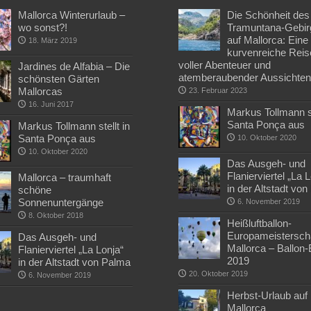
Mallorca Winterurlaub –
Die Schönheit des
wo sonst?!
Tramuntana-Gebir
auf Mallorca: Eine
18. März 2019
kurvenreiche Reis
voller Abenteuer und
Jardines de Alfabia – Die
atemberaubender Aussichte
schönsten Gärten
Mallorcas
23. Februar 2023
16. Juni 2017
Markus Tollmann st
Santa Ponça aus
Markus Tollmann stellt in
Santa Ponça aus
10. Oktober 2020
10. Oktober 2020
Das Ausgeh- und
Flanierviertel „La 
Mallorca – traumhaft
in der Altstadt vo
schöne
Sonnenuntergänge
6. November 2019
8. Oktober 2018
Heißluftballon-
Europameisterscha
Das Ausgeh- und
Mallorca – Ballon
Flanierviertel „La Lonja“
2019
in der Altstadt von Palma
20. Oktober 2019
6. November 2019
Herbst-Urlaub auf
Mallorca