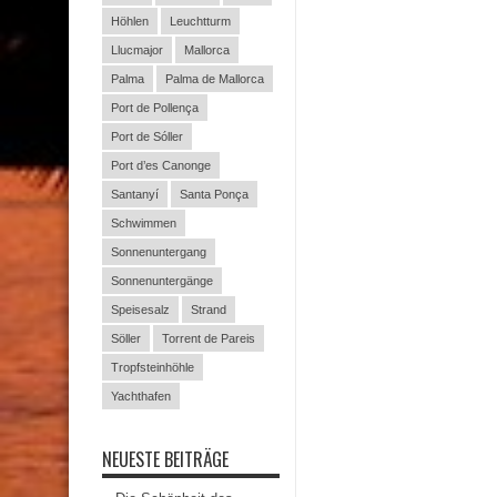
Höhlen
Leuchtturm
Llucmajor
Mallorca
Palma
Palma de Mallorca
Port de Pollença
Port de Sóller
Port d’es Canonge
Santanyí
Santa Ponça
Schwimmen
Sonnenuntergang
Sonnenuntergänge
Speisesalz
Strand
Söller
Torrent de Pareis
Tropfsteinhöhle
Yachthafen
NEUESTE BEITRÄGE