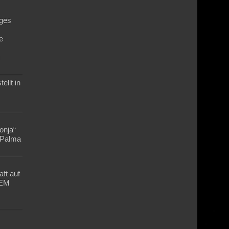
ges
e
n
ellt in
Lonja“
n Palma
ft auf
-EM