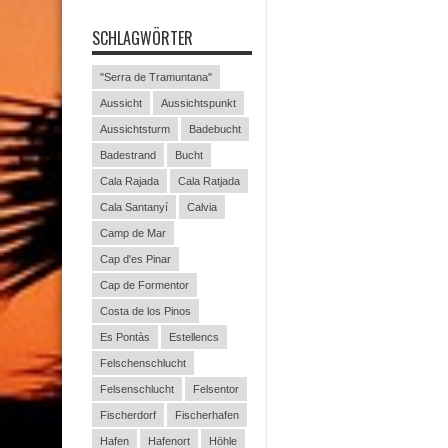
SCHLAGWÖRTER
"Serra de Tramuntana"
Aussicht
Aussichtspunkt
Aussichtsturm
Badebucht
Badestrand
Bucht
Cala Rajada
Cala Ratjada
Cala Santanyí
Calvia
Camp de Mar
Cap d'es Pinar
Cap de Formentor
Costa de los Pinos
Es Pontàs
Estellencs
Felschenschlucht
Felsenschlucht
Felsentor
Fischerdorf
Fischerhafen
Hafen
Hafenort
Höhle