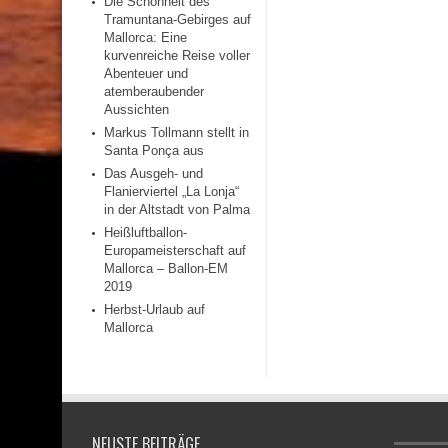
Die Schönheit des
Tramuntana-Gebirges auf
Mallorca: Eine
kurvenreiche Reise voller
Abenteuer und
atemberaubender
Aussichten
Markus Tollmann stellt in
Santa Ponça aus
Das Ausgeh- und
Flanierviertel „La Lonja“
in der Altstadt von Palma
Heißluftballon-
Europameisterschaft auf
Mallorca – Ballon-EM
2019
Herbst-Urlaub auf
Mallorca
NEUSTE BEITRÄGE