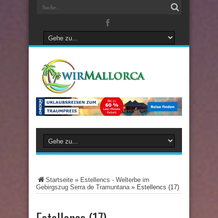
Startseite
»
Estellencs - Welterbe im
Gebirgszug Serra de Tramuntana
»
Estellencs (17)