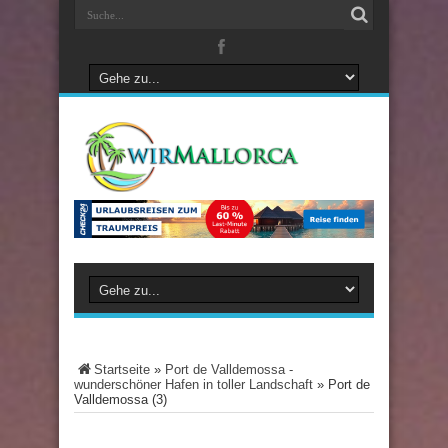
Startseite
»
Port de Valldemossa -
wunderschöner Hafen in toller Landschaft
»
Port de
Valldemossa (3)