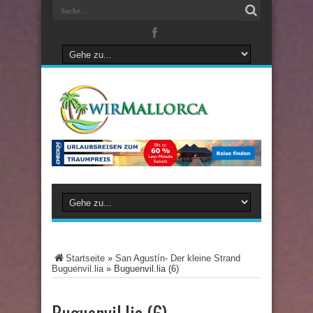
Startseite
»
San Agustín- Der kleine Strand
Buguenvil.lia
»
Buguenvil.lia (6)