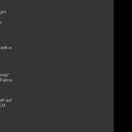
ges
e
n
ellt in
Lonja“
n Palma
ft auf
-EM