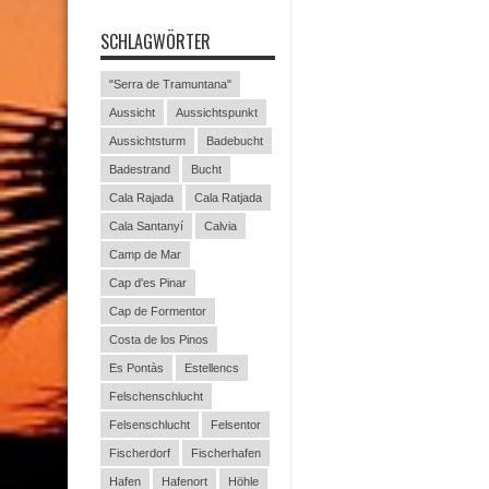
SCHLAGWÖRTER
"Serra de Tramuntana"
Aussicht
Aussichtspunkt
Aussichtsturm
Badebucht
Badestrand
Bucht
Cala Rajada
Cala Ratjada
Cala Santanyí
Calvia
Camp de Mar
Cap d'es Pinar
Cap de Formentor
Costa de los Pinos
Es Pontàs
Estellencs
Felschenschlucht
Felsenschlucht
Felsentor
Fischerdorf
Fischerhafen
Hafen
Hafenort
Höhle