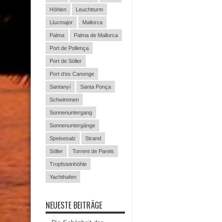
Höhlen
Leuchtturm
Llucmajor
Mallorca
Palma
Palma de Mallorca
Port de Pollença
Port de Sóller
Port d’es Canonge
Santanyí
Santa Ponça
Schwimmen
Sonnenuntergang
Sonnenuntergänge
Speisesalz
Strand
Söller
Torrent de Pareis
Tropfsteinhöhle
Yachthafen
NEUESTE BEITRÄGE