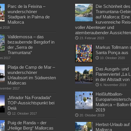
Parc de la Feixina –
Die Schönheit des
wunderschöner
Tramuntana-Gebir
Stadtpark in Palma de
auf Mallorca: Eine
Mallorca
kurvenreiche Reis
voller Abenteuer und
ai 2018
atemberaubender Aussichte
Valldemossa – das
23. Februar 2023
bezaubernde Bergdorf in
der „Serra de
Markus Tollmann st
Tramuntana“
Santa Ponça aus
uni 2017
10. Oktober 2020
Platja de Camp de Mar –
Das Ausgeh- und
wunderschöner
Flanierviertel „La 
Urlaubsort im Südwesten
in der Altstadt vo
Mallorcas
6. November 2019
ovember 2017
Heißluftballon-
„Mirador Na Foradada“
Europameisterscha
TOP-Aussichtspunkt bei
Mallorca – Ballon
Deià
2019
12. Oktober 2017
20. Oktober 2019
Puig de Randa – der
Herbst-Urlaub auf
„Heilige Berg“ Mallorcas
Mallorca