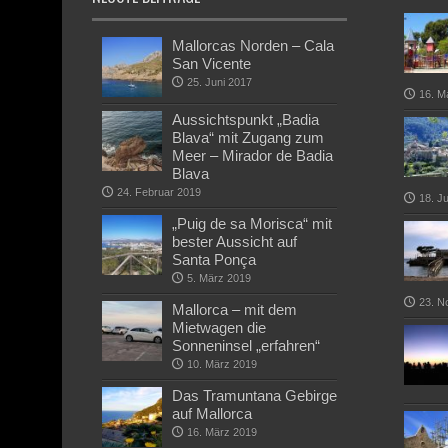
Mallorcas Norden – Cala
San Vicente
25. Juni 2017
16. M
Aussichtspunkt „Badia
Blava“ mit Zugang zum
Meer – Mirador de Badia
Blava
24. Februar 2019
18. J
„Puig de sa Morisca“ mit
bester Aussicht auf
Santa Ponça
5. März 2019
23. N
Mallorca – mit dem
Mietwagen die
Sonneninsel „erfahren“
10. März 2019
Das Tramuntana Gebirge
auf Mallorca
16. März 2019