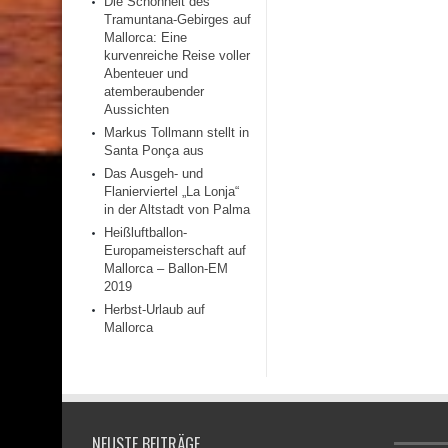
Die Schönheit des
Tramuntana-Gebirges auf
Mallorca: Eine
kurvenreiche Reise voller
Abenteuer und
atemberaubender
Aussichten
Markus Tollmann stellt in
Santa Ponça aus
Das Ausgeh- und
Flanierviertel „La Lonja“
in der Altstadt von Palma
Heißluftballon-
Europameisterschaft auf
Mallorca – Ballon-EM
2019
Herbst-Urlaub auf
Mallorca
NEUSTE BEITRÄGE