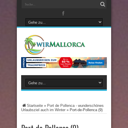
Startseite
»
Port de Pollenca - wunderschönes
Urlaubsziel auch im Winter
»
Port-de-Pollenca (9)