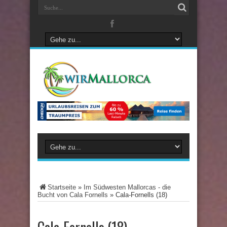
Startseite
»
Im Südwesten Mallorcas - die
Bucht von Cala Fornells
»
Cala-Fornells (18)