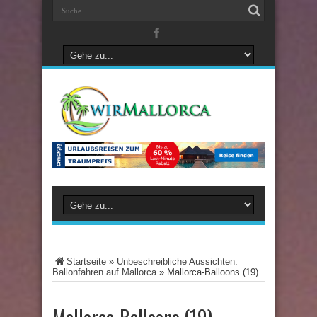
Startseite
»
Unbeschreibliche Aussichten:
Ballonfahren auf Mallorca
»
Mallorca-Balloons (19)