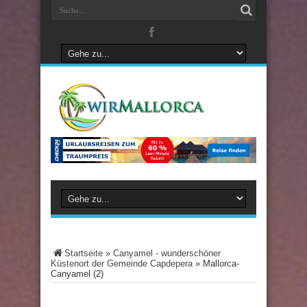
Startseite
»
Canyamel - wunderschöner
Küstenort der Gemeinde Capdepera
»
Mallorca-
Canyamel (2)