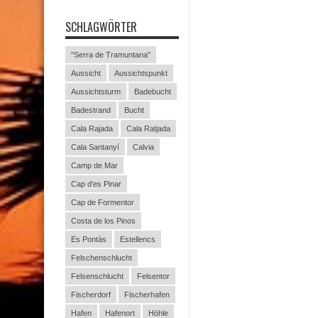
SCHLAGWÖRTER
"Serra de Tramuntana"
Aussicht
Aussichtspunkt
Aussichtsturm
Badebucht
Badestrand
Bucht
Cala Rajada
Cala Ratjada
Cala Santanyí
Calvia
Camp de Mar
Cap d'es Pinar
Cap de Formentor
Costa de los Pinos
Es Pontàs
Estellencs
Felschenschlucht
Felsenschlucht
Felsentor
Fischerdorf
Fischerhafen
Hafen
Hafenort
Höhle