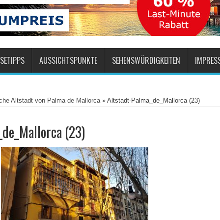
SETIPPS
AUSSICHTSPUNKTE
SEHENSWÜRDIGKEITEN
IMPRES
sche Altstadt von Palma de Mallorca
»
Altstadt-Palma_de_Mallorca (23)
_de_Mallorca (23)