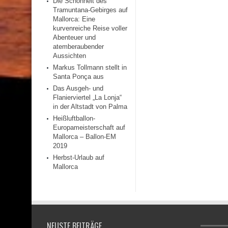
Die Schönheit des
Tramuntana-Gebirges auf
Mallorca: Eine
kurvenreiche Reise voller
Abenteuer und
atemberaubender
Aussichten
Markus Tollmann stellt in
Santa Ponça aus
Das Ausgeh- und
Flanierviertel „La Lonja“
in der Altstadt von Palma
Heißluftballon-
Europameisterschaft auf
Mallorca – Ballon-EM
2019
Herbst-Urlaub auf
Mallorca
NEUSTE BEITRÄGE