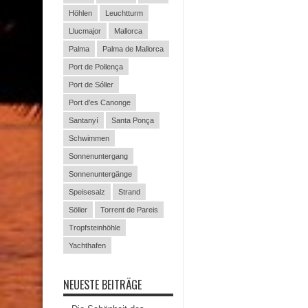
Höhlen
Leuchtturm
Llucmajor
Mallorca
Palma
Palma de Mallorca
Port de Pollença
Port de Sóller
Port d’es Canonge
Santanyí
Santa Ponça
Schwimmen
Sonnenuntergang
Sonnenuntergänge
Speisesalz
Strand
Söller
Torrent de Pareis
Tropfsteinhöhle
Yachthafen
NEUESTE BEITRÄGE