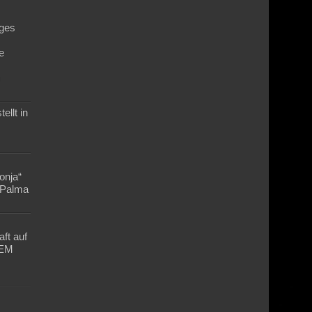
ges
e
n
ellt in
Lonja“
n Palma
ft auf
-EM