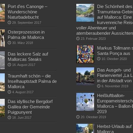
Port d’es Canonge –
Die Schönheit des
Wunderschöne
Tramuntana-Gebir
Naturbadebucht
auf Mallorca: Eine
kurvenreiche Reis
29. September 2017
voller Abenteuer und
Osterprozession in
atemberaubender Aussichte
Palma de Mallorca
23. Februar 2023
30. März 2018
Markus Tollmann st
Santa Ponça aus
Das leckere Salz auf
Mallorcas Steaks
10. Oktober 2020
16. August 2017
Das Ausgeh- und
Flanierviertel „La 
Traumhaft schön – die
in der Altstadt vo
Inselhauptstadt Palma de
Mallorca
6. November 2019
4. August 2017
Heißluftballon-
Europameisterscha
Das idyllische Bergdorf
Mallorca – Ballon
Galilea der Gemeinde
2019
Puigpunyent
20. Oktober 2019
18. Juni 2017
Herbst-Urlaub auf
Mallorca