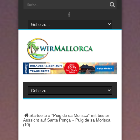
Startseite
»
"Puig de sa Morisca" mit bester
Aussicht auf Santa Ponça
»
Puig de sa Morisca
(10)