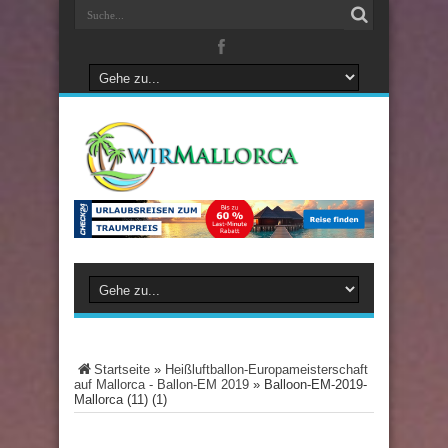
Startseite
»
Heißluftballon-Europameisterschaft
auf Mallorca - Ballon-EM 2019
»
Balloon-EM-2019-
Mallorca (11) (1)