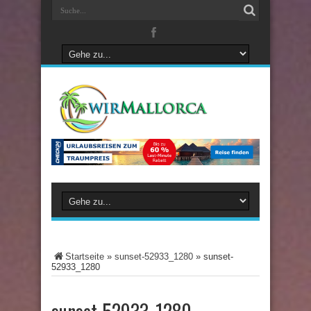
Startseite
»
sunset-52933_1280
»
sunset-
52933_1280