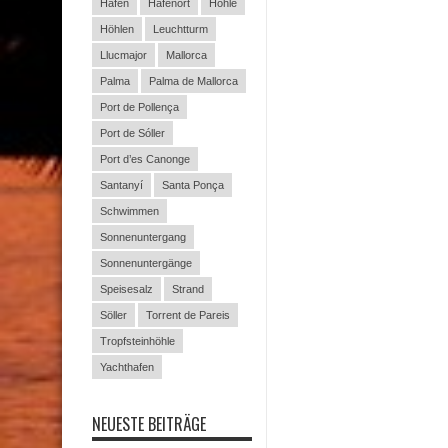
Hafen
Hafenort
Höhle
Höhlen
Leuchtturm
Llucmajor
Mallorca
Palma
Palma de Mallorca
Port de Pollença
Port de Sóller
Port d’es Canonge
Santanyí
Santa Ponça
Schwimmen
Sonnenuntergang
Sonnenuntergänge
Speisesalz
Strand
Söller
Torrent de Pareis
Tropfsteinhöhle
Yachthafen
NEUESTE BEITRÄGE