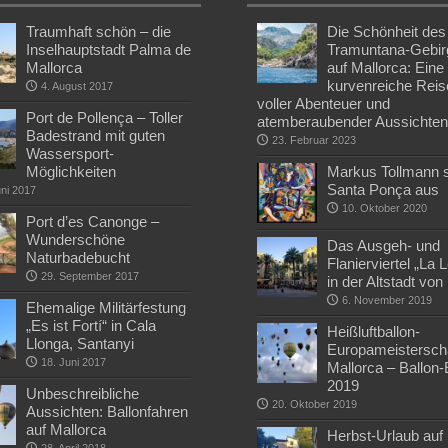
Traumhaft schön – die
Die Schönheit des
Inselhauptstadt Palma de
Tramuntana-Gebir
Mallorca
auf Mallorca: Eine
kurvenreiche Reis
4. August 2017
voller Abenteuer und
Port de Pollença – Toller
atemberaubender Aussichte
Badestrand mit guten
23. Februar 2023
Wassersport-
Möglichkeiten
Markus Tollmann st
Santa Ponça aus
uni 2017
10. Oktober 2020
Port d’es Canonge –
Wunderschöne
Das Ausgeh- und
Naturbadebucht
Flanierviertel „La 
29. September 2017
in der Altstadt vo
6. November 2019
Ehemalige Militärfestung
„Es ist Fortí“ in Cala
Heißluftballon-
Llonga, Santanyi
Europameisterscha
18. Juni 2017
Mallorca – Ballon
2019
Unbeschreibliche
20. Oktober 2019
Aussichten: Ballonfahren
auf Mallorca
Herbst-Urlaub auf