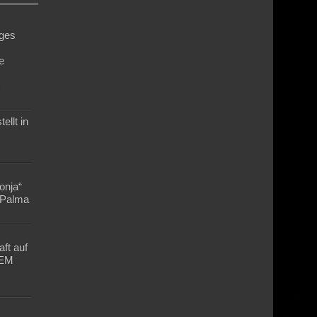
ges
e
n
ellt in
Lonja“
n Palma
ft auf
-EM