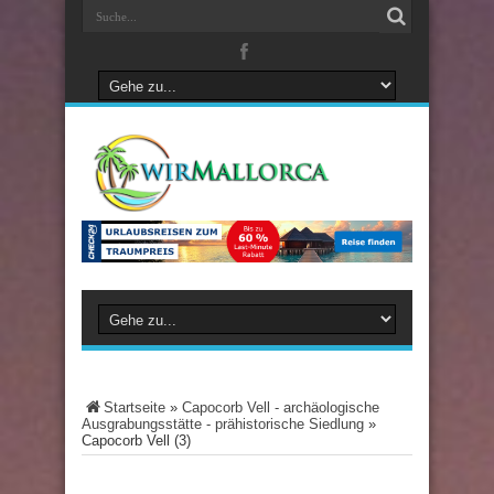
Startseite
»
Capocorb Vell - archäologische
Ausgrabungsstätte - prähistorische Siedlung
»
Capocorb Vell (3)