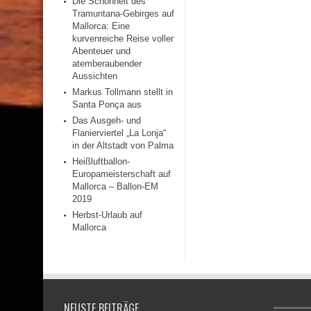
Die Schönheit des
Tramuntana-Gebirges auf
Mallorca: Eine
kurvenreiche Reise voller
Abenteuer und
atemberaubender
Aussichten
Markus Tollmann stellt in
Santa Ponça aus
Das Ausgeh- und
Flanierviertel „La Lonja“
in der Altstadt von Palma
Heißluftballon-
Europameisterschaft auf
Mallorca – Ballon-EM
2019
Herbst-Urlaub auf
Mallorca
NEUSTE BEITRÄGE