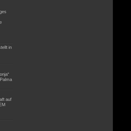
ges
e
n
ellt in
Lonja“
n Palma
ft auf
-EM