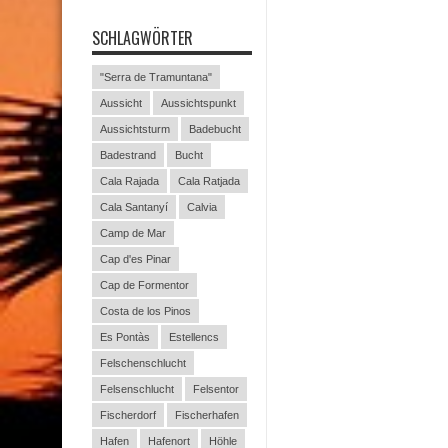
SCHLAGWÖRTER
"Serra de Tramuntana"
Aussicht
Aussichtspunkt
Aussichtsturm
Badebucht
Badestrand
Bucht
Cala Rajada
Cala Ratjada
Cala Santanyí
Calvia
Camp de Mar
Cap d'es Pinar
Cap de Formentor
Costa de los Pinos
Es Pontàs
Estellencs
Felschenschlucht
Felsenschlucht
Felsentor
Fischerdorf
Fischerhafen
Hafen
Hafenort
Höhle