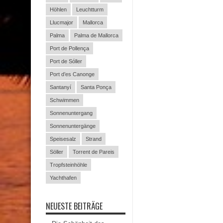
Höhlen
Leuchtturm
Llucmajor
Mallorca
Palma
Palma de Mallorca
Port de Pollença
Port de Sóller
Port d’es Canonge
Santanyí
Santa Ponça
Schwimmen
Sonnenuntergang
Sonnenuntergänge
Speisesalz
Strand
Söller
Torrent de Pareis
Tropfsteinhöhle
Yachthafen
NEUESTE BEITRÄGE