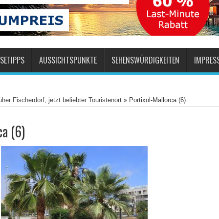
SETIPPS
AUSSICHTSPUNKTE
SEHENSWÜRDIGKEITEN
IMPRES
üher Fischerdorf, jetzt beliebter Touristenort
»
Portixol-Mallorca (6)
ca (6)