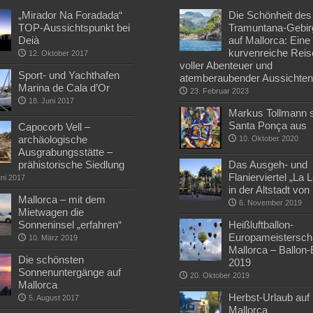
„Mirador Na Foradada“
Die Schönheit des
TOP-Aussichtspunkt bei
Tramuntana-Gebir
Deià
auf Mallorca: Eine
kurvenreiche Reis
12. Oktober 2017
voller Abenteuer und
Sport- und Yachthafen
atemberaubender Aussichte
Marina de Cala d’Or
23. Februar 2023
18. Juni 2017
Markus Tollmann st
Santa Ponça aus
Capocorb Vell –
archäologische
10. Oktober 2020
Ausgrabungsstätte –
prähistorische Siedlung
Das Ausgeh- und
Flanierviertel „La 
uni 2017
in der Altstadt vo
Mallorca – mit dem
6. November 2019
Mietwagen die
Sonneninsel „erfahren“
Heißluftballon-
Europameisterscha
10. März 2019
Mallorca – Ballon
Die schönsten
2019
Sonnenuntergänge auf
20. Oktober 2019
Mallorca
Herbst-Urlaub auf
5. August 2017
Mallorca