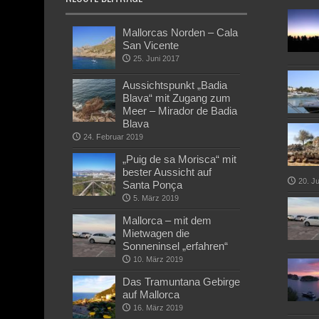
Mallorcas Norden – Cala
San Vicente
25. Juni 2017
Aussichtspunkt „Badia
Blava“ mit Zugang zum
Meer – Mirador de Badia
Blava
24. Februar 2019
„Puig de sa Morisca“ mit
bester Aussicht auf
20. J
Santa Ponça
5. März 2019
Mallorca – mit dem
Mietwagen die
Sonneninsel „erfahren“
10. März 2019
Das Tramuntana Gebirge
auf Mallorca
16. März 2019