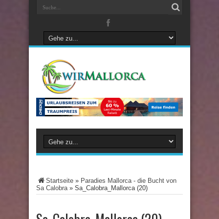
Startseite
»
Paradies Mallorca - die Bucht von
Sa Calobra
»
Sa_Calobra_Mallorca (20)