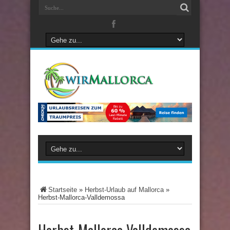
Startseite
»
Herbst-Urlaub auf Mallorca
»
Herbst-Mallorca-Valldemossa