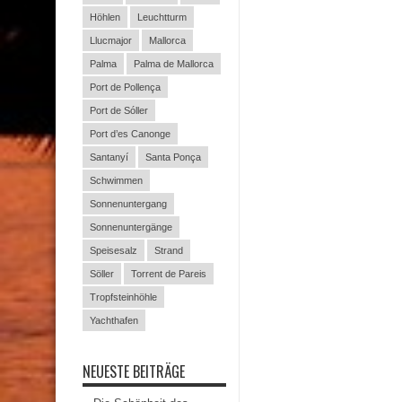
Höhlen
Leuchtturm
Llucmajor
Mallorca
Palma
Palma de Mallorca
Port de Pollença
Port de Sóller
Port d’es Canonge
Santanyí
Santa Ponça
Schwimmen
Sonnenuntergang
Sonnenuntergänge
Speisesalz
Strand
Söller
Torrent de Pareis
Tropfsteinhöhle
Yachthafen
NEUESTE BEITRÄGE