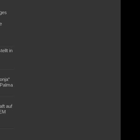
ges
e
n
ellt in
Lonja“
n Palma
ft auf
-EM