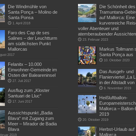
Die Windmühle von
Die Schönheit des
Santa Ponça – Molino de
Tramuntana-Gebir
Santa Ponsa
auf Mallorca: Eine
kurvenreiche Reis
1. April 2018
voller Abenteuer und
Faro des Cap de ses
atemberaubender Aussichte
Salines – der Leuchtturm
23. Februar 2023
am südlichsten Punkt
Mallorcas
Markus Tollmann st
Santa Ponça aus
ugust 2017
10. Oktober 2020
Felanitx – 10.000
Einwohner-Gemeinde im
Das Ausgeh- und
Osten der Baleareninsel
Flanierviertel „La 
27. Juli 2017
in der Altstadt vo
6. November 2019
Ausflug zum „Kloster
Santuari de Lluc“
Heißluftballon-
17. Juni 2017
Europameisterscha
Mallorca – Ballon
Aussichtspunkt „Badia
2019
Blava“ mit Zugang zum
20. Oktober 2019
Meer – Mirador de Badia
Blava
Herbst-Urlaub auf
Mallorca
ebruar 2019