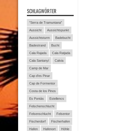
SCHLAGWÖRTER
"Serra de Tramuntana"
Aussicht
Aussichtspunkt
Aussichtsturm
Badebucht
Badestrand
Bucht
Cala Rajada
Cala Ratjada
Cala Santanyí
Calvia
Camp de Mar
Cap d'es Pinar
Cap de Formentor
Costa de los Pinos
Es Pontàs
Estellencs
Felschenschlucht
Felsenschlucht
Felsentor
Fischerdorf
Fischerhafen
Hafen
Hafenort
Höhle