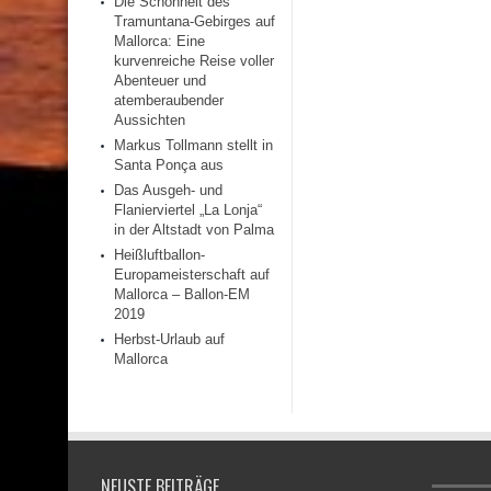
Die Schönheit des
Tramuntana-Gebirges auf
Mallorca: Eine
kurvenreiche Reise voller
Abenteuer und
atemberaubender
Aussichten
Markus Tollmann stellt in
Santa Ponça aus
Das Ausgeh- und
Flanierviertel „La Lonja“
in der Altstadt von Palma
Heißluftballon-
Europameisterschaft auf
Mallorca – Ballon-EM
2019
Herbst-Urlaub auf
Mallorca
NEUSTE BEITRÄGE